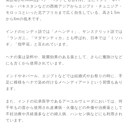
ール・パキスタンなどの西南アジアからエジプト・チュニジア・
モロッコといった北アフリカまで広く自生している、高さ1.5m
から6mの低木です。
インドのヒンディ語では「メヘンディ」、サンスクリット語では
「ランガニ」「マダヤンティカ」とも呼ばれ、日本では「ミソハ
ギ」「指甲花」と言われています。
ヘナの葉は染料や、殺菌効果のある薬として、さらに魔除けなど
にも古くから使用されています。
インドやネパール、エジプトなどでは結婚式やお祭りの時に、手
足に模様をヘナで染め付けるメヘンディアートという習慣もあり
ます。
また、インドの伝承医学であるアーユルヴェーダにおいては、何
千年もの昔から使用され皮膚病・火傷などの外傷や治療薬として
不妊治療や月経過多などの婦人病、ハンセン病などにも利用され
ています。