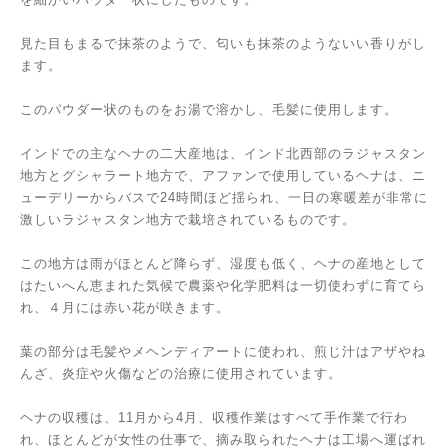
見た目もまるで抹茶のようで、匂いも抹茶のようないい香りがし
ます。
このパウダー状のものをお湯で溶かし、毛髪に使用します。
インドでの主なヘナの二大産地は、インド北西部のラジャスタン
地方とグシャラート地方で、アファンで使用しているヘナは、ニ
ューデリーからバスで24時間ほど揺られ、一日の寒暖差が非常に
激しいラジャスタン地方で栽培されているものです。
この地方は雨がほとんど降らず、湿度も低く、ヘナの産地として
はたいへん恵まれた気候で農薬や化学肥料は一切使わずに育てら
れ、４月には赤い花が咲きます。
葉の部分は毛髪やメヘンディアートに使われ、煎じ汁はアザやね
んざ、炎症や火傷などの治療に使用されています。
ヘナの収穫は、11月から4月、収穫作業はすべて手作業で行わ
れ、ほとんどが女性の仕事で、摘み取られたヘナは工場へ運ばれ