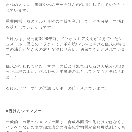
古代の人々は、海藻や木の灰を石けんの代用としてしていたとさ
れています。
重曹同様、灰のアルカリ性の性質を利用して、油を分解して汚れ
を落としていたそうです。
3000
石けんは、紀元前
年前、メソポタミア文明が栄えていたシ
ュメール（現在のイラク）で、羊を焼いて神に捧げる儀式の時に
羊の油分と焚き火の灰とが混じり合い、偶然できたとされていま
す。
儀式が行われていた、サポーの丘より流れ出た石けん成分の混ざ
った土地の土が、汚れを落とす魔法の土としてとても大事にされ
ました。
石けん（ソープ）の語源はサポーの丘とされています。
■
石けんシャンプー
一般的に市販のシャンプー類は、合成界面活性剤だけではなく、
パラベンなどの表示指定成分の有害化学物質が台所用洗剤よりも