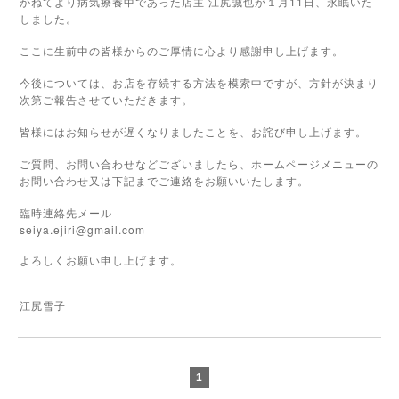
かねてより病気療養中であった店主 江尻誠也が１月11日、永眠いた
しました。
ここに生前中の皆様からのご厚情に心より感謝申し上げます。
今後については、お店を存続する方法を模索中ですが、方針が決まり
次第ご報告させていただきます。
皆様にはお知らせが遅くなりましたことを、お詫び申し上げます。
ご質問、お問い合わせなどございましたら、ホームページメニューの
お問い合わせ又は下記までご連絡をお願いいたします。
臨時連絡先メール
seiya.ejiri@gmail.com
よろしくお願い申し上げます。
江尻雪子
1