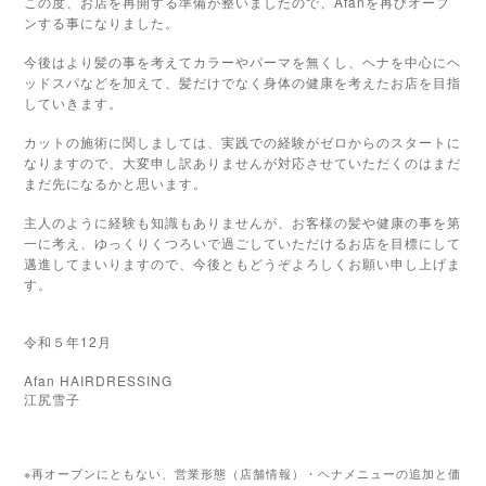
この度、お店を再開する準備が整いましたので、Afanを再びオープ
ンする事になりました。
今後はより髪の事を考えてカラーやパーマを無くし、ヘナを中心にヘ
ッドスパなどを加えて、髪だけでなく身体の健康を考えたお店を目指
していきます。
カットの施術に関しましては、実践での経験がゼロからのスタートに
なりますので、大変申し訳ありませんが対応させていただくのはまだ
まだ先になるかと思います。
主人のように経験も知識もありませんが、お客様の髪や健康の事を第
一に考え、ゆっくりくつろいで過ごしていただけるお店を目標にして
邁進してまいりますので、今後ともどうぞよろしくお願い申し上げま
す。
令和５年12月
Afan HAIRDRESSING
江尻雪子
※再オープンにともない、営業形態（店舗情報）・ヘナメニューの追加と価